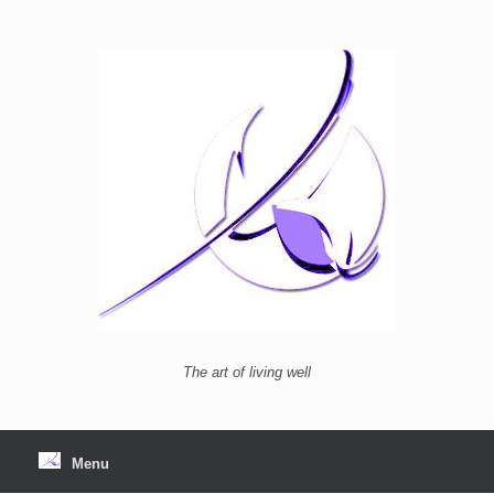
Ga
naar
de
inhoud
The art of living well
Menu