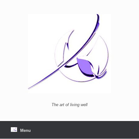
Ga
naar
de
inhoud
The art of living well
Menu