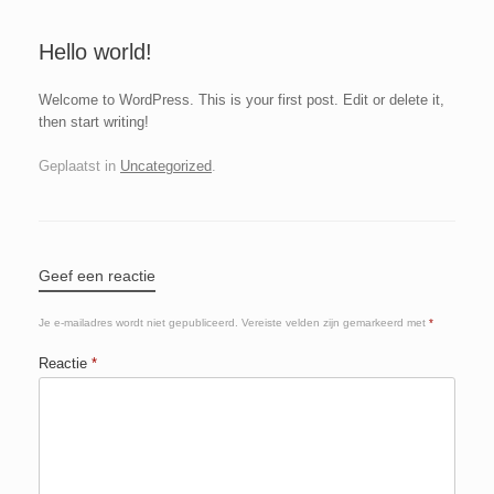
Hello world!
Welcome to WordPress. This is your first post. Edit or delete it,
then start writing!
Geplaatst in
Uncategorized
.
Geef een reactie
Je e-mailadres wordt niet gepubliceerd.
Vereiste velden zijn gemarkeerd met
*
Reactie
*